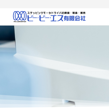
ピ
当社
は、
ー・
ASIC・
ピ
FPGA・
マイコ
ー・
ンな
エス
ど、最
先端の
（有
デバイ
スを駆
使し
て、当
社独自
のドラ
イバな
どの製
品を