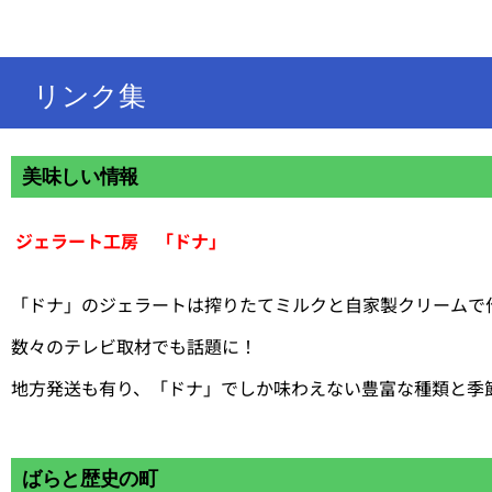
開発・
製造・
販売を
致して
リンク集
おりま
す。
美味しい情報
ジェラート工房 「ドナ」
「ドナ」のジェラートは搾りたてミルクと自家製クリームで
数々のテレビ取材でも話題に！
地方発送も有り、「ドナ」でしか味わえない豊富な種類と季
ばらと歴史の町