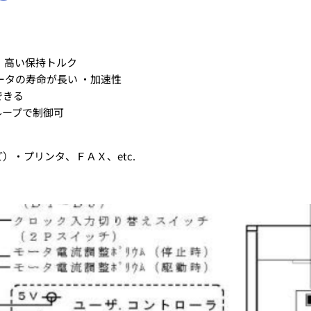
、高い保持トルク
ータの寿命が長い ・加速性
できる
ループで制御可
・プリンタ、ＦＡＸ、etc.