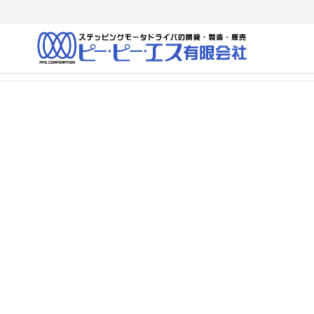
ピ
当社
は、
ー・
ASIC・
ピ
FPGA・
マイコ
ー・
ンな
エス
ど、最
先端の
（有
デバイ
スを駆
使し
て、当
社独自
のドラ
イバな
どの製
品を