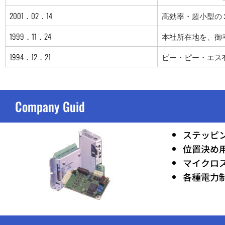
2001．02．14
高効率・超小型の
1999．11．24
本社所在地を、御幸
1994．12．21
ピー・ピー・エス
Company Guid
ステッピ
位置決め
マイクロ
各種電力