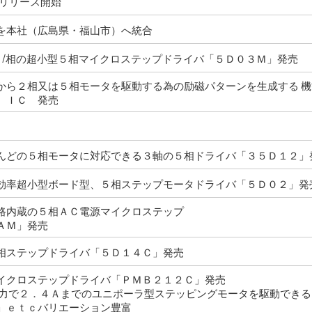
A】リリース開始
を本社（広島県・福山市）へ統合
5Ａ/相の超小型５相マイクロステップドライバ「５Ｄ０３Ｍ」発売
から２相又は５相モータを駆動する為の励磁パターンを生成する 
 ＩＣ 発売
んどの５相モータに対応できる３軸の５相ドライバ「３５Ｄ１２」
効率超小型ボード型、５相ステップモータドライバ「５Ｄ０２」発
路内蔵の５相ＡＣ電源マイクロステップ
ＡＭ」発売
相ステップドライバ「５Ｄ１４Ｃ」発売
イクロステップドライバ「ＰＭＢ２１２Ｃ」発売
出力で２．４Ａまでのユニポーラ型ステッピングモータを駆動できる
」ｅｔｃバリエーション豊富