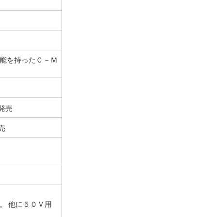
機能を持ったＣ－Ｍ
発売
売
。 他に５０Ｖ用