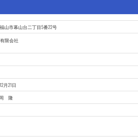
広島県福山市幕山台二丁目5番22号
ス有限会社
12月21日
岡 隆