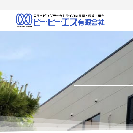
ピ
当社
は、
ー・
ASIC・
ピ
FPGA・
マイコ
ー・
ンな
エス
ど、最
先端の
（有
デバイ
スを駆
使し
て、当
社独自
のドラ
イバな
どの製
品を