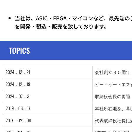
開発・
製造・
販売を
当社は、ASIC・FPGA・マイコンなど、最先
致して
を開発・製造・販売を致しております。
おりま
す。
TOPICS
2024．12．21
会社創立３０周年
2024．12．19
ピー・ピー・エス
2024．07．31
取締役会長の勇退
2019．06．17
本社所在地を、幕
2017．02．08
代表取締役社長に