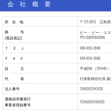
会 社 概 要
所 在 地
〒721-0913 
商 号
ピー・ ピー・ エ
PPS CORPORATION
[英語表記]
Ｔ Ｅ Ｌ
084-999-3988
Ｆ Ａ Ｘ
084-999-3986
設 立
平成6年（1994年）
代 表
代表取締役社長 森
法人番号
1240002042420
適格請求書発行
T1240002042420
事業者登録番号