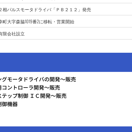
２相パルスモータドライバ「ＰＢ２１２」発売
町大字森脇1019番2に移転・営業開始
有限会社設立
ングモータドライバの開発～販売
用コントローラ開発～販売
ステップ制御 ＩＣ開発～販売
制御機器