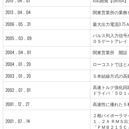
2015．04．01
ASIC開発【QM50
2013．04．04
関東営業所の業務
2006．05．31
最大出力電流0.7
パルス列入力信号
2005．03．09
ＯＳゲートアレイ
2004．04．01
関東営業所 開設
2004．01．20
ローコストでほと
2003．01．20
５本結線方式の高
高速トルク強化回
2002．07．01
ドライバ「５Ｄ１
2001．12．27
高速性に優れた５
２相バイポーラマ
2001．07．14
１．２Ａ ＲＭＳ
「ＰＭＢ２１５Ｃ