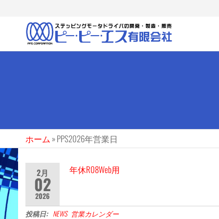
ピ
当社
は、
ー・
ASIC・
ピ
FPGA・
マイコ
ー・
ンな
エス
ど、最
先端の
（有
デバイ
スを駆
ホーム
»
PPS2026年営業日
使し
て、当
社独自
年休R08Web用
2月
02
のドラ
イバな
2026
どの製
品を
投稿日:
NEWS
営業カレンダー