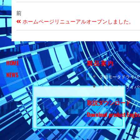
開発・
製造・
前
販売を
ホームページリニューアルオープンしました。
致して
おりま
す。
HOME
製 品 案 内
NEWS
２相モータドライバ
５相モータドライバ
取説ダウンロード
Download product Englis
PPS C