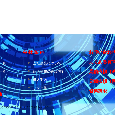
会 社 案 内
お問い合わ
よくある質
一覧
当社製品について
見積依頼（
一覧
個人情報の保護方針
求人案内
見積依頼（
リンク集
資料請求
h
orporation All rights reserved