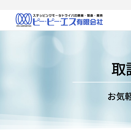
ピ
当社
は、
ー・
ASIC・
ピ
FPGA・
マイコ
ー・
ンな
エス
取
ど、最
先端の
（有
デバイ
スを駆
使し
お気
て、当
社独自
のドラ
イバな
どの製
品を