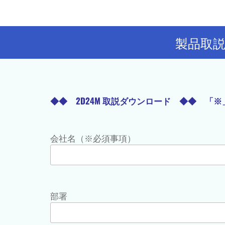
開発・
製造・
販売を
致して
製品取
おりま
す。
◆◆ 2D24M 取説ダウンロード ◆◆ 「
会社名（※必須事項）
部署