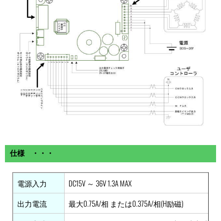
仕様 ・・・
電源入力
DC15V ～ 36V 1.3A MAX
出力電流
最大0.75A/相 または0.375A/相(H励磁)