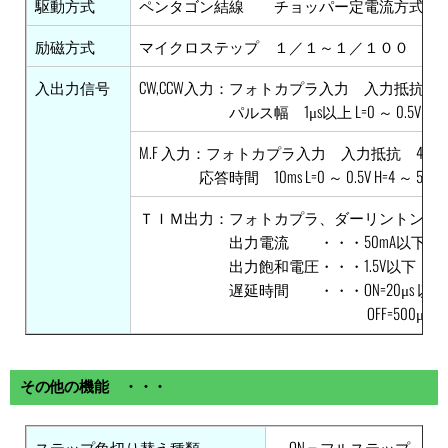
駆動方式
ペンタゴン結線 チョッパー定電流方式
励磁方式
マイクロステップ １／１～１／１００
入出力信号
CW,CCW入力：フォトカプラ入力 入力抵抗 22
パルス幅 1μs以上 L=0 ～ 0.5V H=
M.F 入力：フォトカプラ入力 入力抵抗 470Ω
応答時間 10ms L=0 ～ 0.5V H=4 ～
ＴＩＭ出力：フォトカプラ、ダーリントン出
出力電流 ・・・50mA以下
出力飽和電圧・・・1.5V以下
遅延時間 ・・・ON=20μs 以下
OFF=500μs 以
その他の機能 ・・・
ステップ角切り替え種類
ON＝フルステップ OF