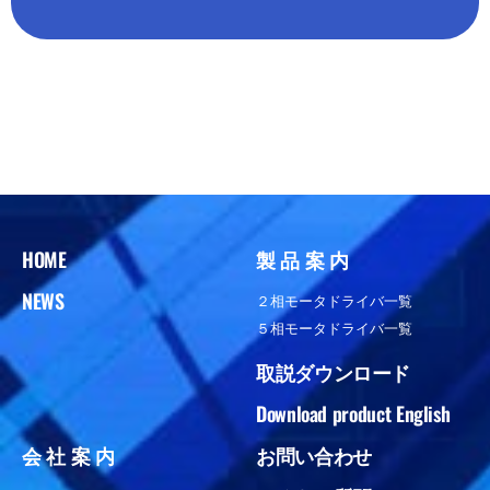
HOME
製 品 案 内
NEWS
２相モータドライバ一覧
５相モータドライバ一覧
取説ダウンロード
Download product English
会 社 案 内
お問い合わせ