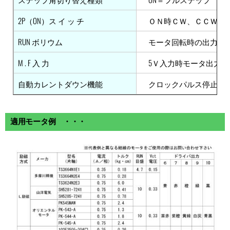
2P（ON）ス イ ッ チ
ＯＮ時ＣＷ、ＣＣＷの２
RUN ボリウム
モータ回転時の出力電
M . F 入 力
5Ｖ入力時モータ出力電流
自動カレントダウン機能
クロックパルス停止後、約
適用モータ例 ・・・