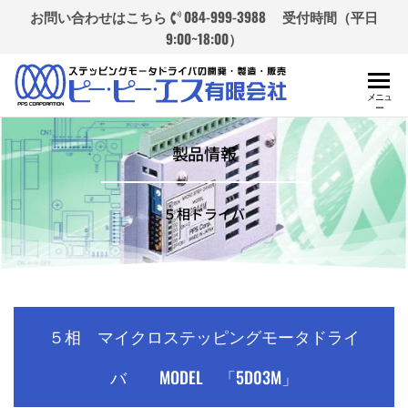
お問い合わせはこちら
084-999-3988
受付時間（平日
9:00~18:00）
ピ
当社
メニュ
ー
は、
ー・
ASIC・
ピ
製品情報
FPGA・
マイコ
ー・
ンな
エス
５相ドライバ
ど、最
先端の
（有）
デバイ
スを駆
使し
て、当
５相 マイクロステッピングモータドライ
社独自
のドラ
バ MODEL 「5D03M」
イバな
どの製